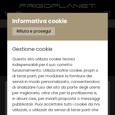
ENGLISH
Informativa cookie
ESPOSITORI REFRIGERATI PER SUSHI
Rifiuta e prosegui
Espositori per sushi VSB
Gestione cookie
Espositori refrigerati professionali per
sushi con centralina digitale,
Questo sito utilizza cookie tecnici
illuminazione interna a LED e struttura in
indispensabili per il suo corretto
acciaio, plastica e vetro
funzionamento. Utilizza inoltre cookie, propri o
di terze parti, per modulare la fornitura dei
servizi in modo personalizzato, consentendoci
di analizzare l'uso del sito da parte degli utenti
per migliorarlo, oltre che per la profilazione e,
in alcuni casi, per inviarti proposte o messaggi
pubblicitari. Puoi accettare tutti i cookie da noi
utilizzati, o utilizzati da servizi di terze parti che