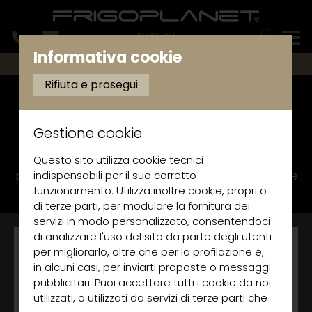
ENGLISH
Informativa cookie
ESPOSITORI REFRIGERATI PER PASTICCERIA
Rifiuta e prosegui
Espositori per pasticceria
BOUNTY
Gestione cookie
Espositori refrigerati professionali per
Questo sito utilizza cookie tecnici
pasticceria con refrigerazione ventilata e
indispensabili per il suo corretto
struttura in acciaio inox, vetro e plastica
funzionamento. Utilizza inoltre cookie, propri o
di terze parti, per modulare la fornitura dei
servizi in modo personalizzato, consentendoci
di analizzare l'uso del sito da parte degli utenti
per migliorarlo, oltre che per la profilazione e,
in alcuni casi, per inviarti proposte o messaggi
pubblicitari. Puoi accettare tutti i cookie da noi
utilizzati, o utilizzati da servizi di terze parti che