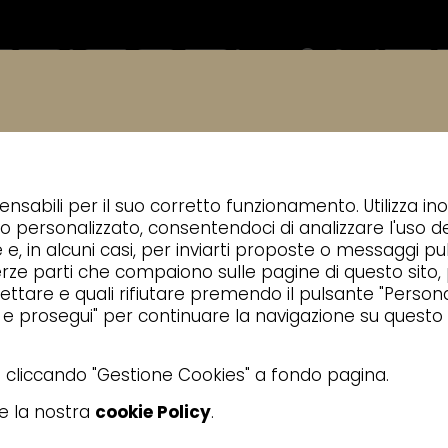
DA
NEWS
CONTATTI
APPROFONDIMENT
ABBATTITORI DI TEMPERATURA
ensabili per il suo corretto funzionamento. Utilizza ino
o personalizzato, consentendoci di analizzare l'uso de
e e, in alcuni casi, per inviarti proposte o messaggi pub
 di terze parti che compaiono sulle pagine di questo sito
ttare e quali rifiutare premendo il pulsante "Personal
a e prosegui" per continuare la navigazione su questo 
ta cliccando "Gestione Cookies" a fondo pagina.
re la nostra
cookie Policy
.