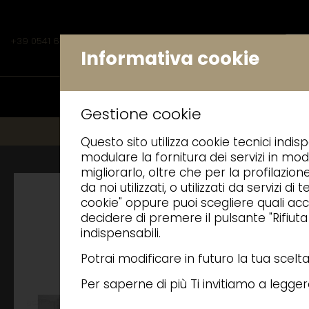
+39 0541 675541
INFO@FRIGOPLANET.IT
Informativa cookie
PRODOTTI
AZIEN
Gestione cookie
Questo sito utilizza cookie tecnici indisp
modulare la fornitura dei servizi in mod
migliorarlo, oltre che per la profilazion
da noi utilizzati, o utilizzati da servizi
cookie" oppure puoi scegliere quali acce
decidere di premere il pulsante "Rifiut
indispensabili.
Potrai modificare in futuro la tua scel
Per saperne di più Ti invitiamo a legge