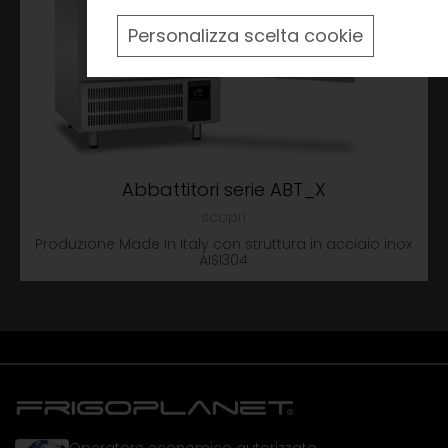
Personalizza scelta cookie
Abbattitori serie ABT_X
Produzione Made in Italy con struttura in acciaio inox
AISI304